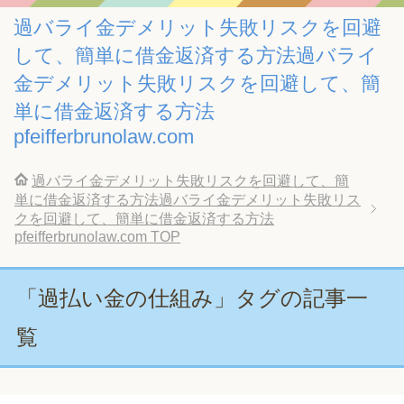
過バライ金デメリット失敗リスクを回避
して、簡単に借金返済する方法過バライ
金デメリット失敗リスクを回避して、簡
単に借金返済する方法
pfeifferbrunolaw.com
過バライ金デメリット失敗リスクを回避して、簡
単に借金返済する方法過バライ金デメリット失敗リス
クを回避して、簡単に借金返済する方法
pfeifferbrunolaw.com
TOP
「過払い金の仕組み」タグの記事一
覧