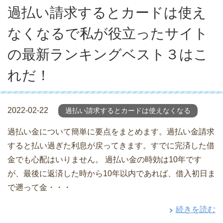
過払い請求するとカードは使え
なくなるで私が役立ったサイト
の最新ランキングベスト３はこ
れだ！
2022-02-22
過払い請求するとカードは使えなくなる
過払い金について簡単に要点をまとめます。過払い金請求
すると払い過ぎた利息が戻ってきます。すでに完済した借
金でも心配はいりません。 過払い金の時効は10年です
が、最後に返済した時から10年以内であれば、借入初日ま
で遡って金・・・
続きを読む