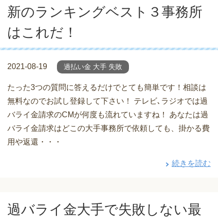
新のランキングベスト３事務所
はこれだ！
2021-08-19
過払い金 大手 失敗
たった3つの質問に答えるだけでとても簡単です！相談は
無料なのでお試し登録して下さい！ テレビ､ラジオでは過
バライ金請求のCMが何度も流れていますね！ あなたは過
バライ金請求はどこの大手事務所で依頼しても、掛かる費
用や返還・・・
続きを読む
過バライ金大手で失敗しない最