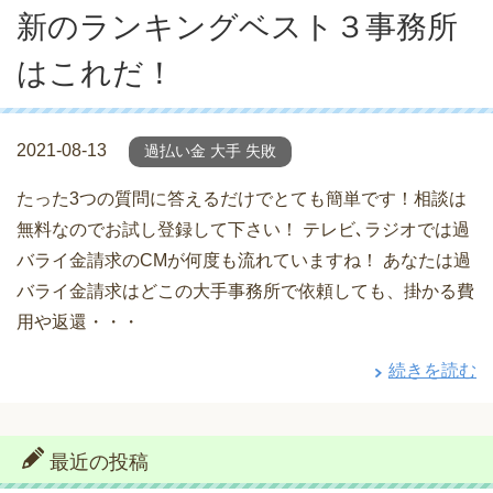
新のランキングベスト３事務所
はこれだ！
2021-08-13
過払い金 大手 失敗
たった3つの質問に答えるだけでとても簡単です！相談は
無料なのでお試し登録して下さい！ テレビ､ラジオでは過
バライ金請求のCMが何度も流れていますね！ あなたは過
バライ金請求はどこの大手事務所で依頼しても、掛かる費
用や返還・・・
続きを読む
最近の投稿