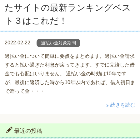
たサイトの最新ランキングベス
ト３はこれだ！
2022-02-22
過払い金対象期間
過払い金について簡単に要点をまとめます。過払い金請求
すると払い過ぎた利息が戻ってきます。すでに完済した借
金でも心配はいりません。 過払い金の時効は10年です
が、最後に返済した時から10年以内であれば、借入初日ま
で遡って金・・・
続きを読む
最近の投稿