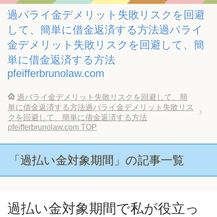
過バライ金デメリット失敗リスクを回避
して、簡単に借金返済する方法過バライ
金デメリット失敗リスクを回避して、簡
単に借金返済する方法
pfeifferbrunolaw.com
過バライ金デメリット失敗リスクを回避して、簡
単に借金返済する方法過バライ金デメリット失敗リス
クを回避して、簡単に借金返済する方法
pfeifferbrunolaw.com
TOP
「過払い金対象期間」の記事一覧
過払い金対象期間で私が役立っ