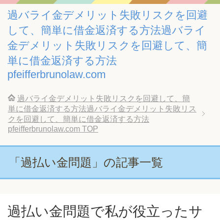
過バライ金デメリット失敗リスクを回避
して、簡単に借金返済する方法過バライ
金デメリット失敗リスクを回避して、簡
単に借金返済する方法
pfeifferbrunolaw.com
過バライ金デメリット失敗リスクを回避して、簡
単に借金返済する方法過バライ金デメリット失敗リス
クを回避して、簡単に借金返済する方法
pfeifferbrunolaw.com
TOP
「過払い金問題」の記事一覧
過払い金問題で私が役立ったサ