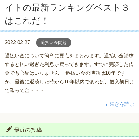
イトの最新ランキングベスト３
はこれだ！
2022-02-27
過払い金問題
過払い金について簡単に要点をまとめます。過払い金請求
すると払い過ぎた利息が戻ってきます。すでに完済した借
金でも心配はいりません。 過払い金の時効は10年です
が、最後に返済した時から10年以内であれば、借入初日ま
で遡って金・・・
続きを読む
最近の投稿