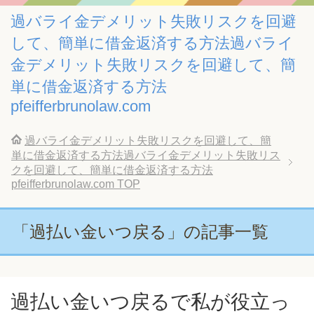
過バライ金デメリット失敗リスクを回避
して、簡単に借金返済する方法過バライ
金デメリット失敗リスクを回避して、簡
単に借金返済する方法
pfeifferbrunolaw.com
過バライ金デメリット失敗リスクを回避して、簡
単に借金返済する方法過バライ金デメリット失敗リス
クを回避して、簡単に借金返済する方法
pfeifferbrunolaw.com
TOP
「過払い金いつ戻る」の記事一覧
過払い金いつ戻るで私が役立っ