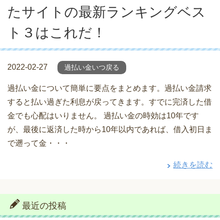
たサイトの最新ランキングベス
ト３はこれだ！
2022-02-27
過払い金いつ戻る
過払い金について簡単に要点をまとめます。過払い金請求
すると払い過ぎた利息が戻ってきます。すでに完済した借
金でも心配はいりません。 過払い金の時効は10年です
が、最後に返済した時から10年以内であれば、借入初日ま
で遡って金・・・
続きを読む
最近の投稿