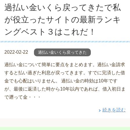
過払い金いくら戻ってきたで私
が役立ったサイトの最新ランキ
ングベスト３はこれだ！
2022-02-22
過払い金いくら戻ってきた
過払い金について簡単に要点をまとめます。過払い金請求
すると払い過ぎた利息が戻ってきます。すでに完済した借
金でも心配はいりません。 過払い金の時効は10年です
が、最後に返済した時から10年以内であれば、借入初日ま
で遡って金・・・
続きを読む