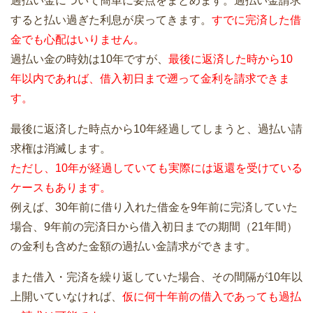
過払い金について簡単に要点をまとめます。過払い金請求
すると払い過ぎた利息が戻ってきます。
すでに完済した借
金でも心配はいりません。
過払い金の時効は10年ですが、
最後に返済した時から10
年以内であれば、借入初日まで遡って金利を請求できま
す。
最後に返済した時点から10年経過してしまうと、過払い請
求権は消滅します。
ただし、10年が経過していても実際には返還を受けている
ケースもあります。
例えば、30年前に借り入れた借金を9年前に完済していた
場合、9年前の完済日から借入初日までの期間（21年間）
の金利も含めた金額の過払い金請求ができます。
また借入・完済を繰り返していた場合、その間隔が10年以
上開いていなければ、
仮に何十年前の借入であっても過払