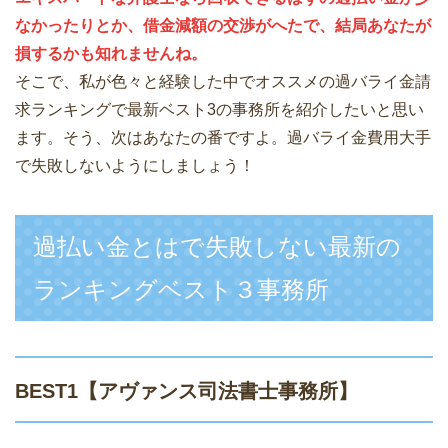
【弁護士間のみならず、裁判所では実務を切り回す裁判所
事務官の間で「申し訳ないがアディーレの先生（弁護士）
の作った書面は法律専門家のそれに達していない」、「ア
ディーレの先生方は、まるで素人のような質問をしてく
る」との評判が立つようになっていった。】
あなたなら、法律専門家とは言えない、まるで素人のよう
な質問する弁護士さんに安心してお願いできますか？
エキスパートな弁護士なら回収できるはずの過払い金が少
なかったりとか、借金減額の交渉がへたで、結局あなたが
損するかも知れませんね。
そこで、私が色々と経験した中でオススメの過バライ金請
求ランキングで最新ベスト3の事務所を紹介したいと思い
ます。そう、次はあなたの番ですよ。過バライ金費用大手
で失敗しないようにしましょう！