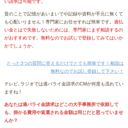
い請求は可能です。
昔のことで記憶があいまいでや記録や資料が手元に無くて
も心配いりません！専門家にお任せすれば簡単です。
過払
い金とはで失敗しないためには、専門家にまず相談するの
がおすすめです。無料なのでお試しで登録してみてはいか
かでしょうか。