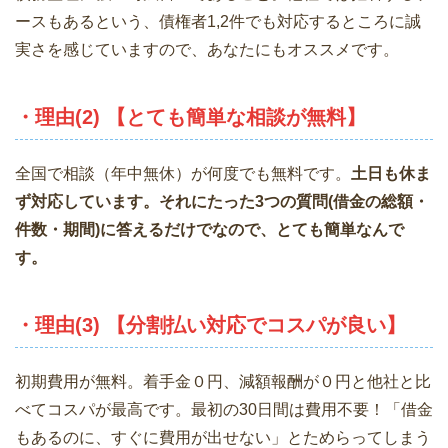
たった3つの質問に答えるだけでとても簡単です！相談は
無料なのでお試し登録して下さい！
債務整理とは、借金問題を解決するための手続の総称で
す。負債が多いというだけで自己破産をしなければならな
いわけではありません！
アヴァンス司法書士事務所は、
たった3つの質問に答える
だけの相談がとても簡単なんです！そして現在の負債状況
や家計の状態等をお伺いし、最善の方法を提案してもらえ
ますよ！そして全国対応が可能な司法書士事務所です。
【アヴァンスが選ばれる7つの理由とは？】
・理由(1) 【債権者1,2件でも対応可能！】