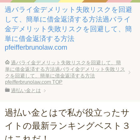
過バライ金デメリット失敗リスクを回避
して、簡単に借金返済する方法過バライ
金デメリット失敗リスクを回避して、簡
単に借金返済する方法
pfeifferbrunolaw.com
過バライ金デメリット失敗リスクを回避して、簡
単に借金返済する方法過バライ金デメリット失敗リス
クを回避して、簡単に借金返済する方法
pfeifferbrunolaw.com
TOP
過払い金とは
過払い金とはで私が役立ったサ
イトの最新ランキングベスト３
はこれだ！