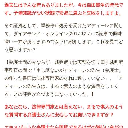
たった3つの質問に答えるだけでとても簡単です！相談は
無料なのでお試し登録して下さい！
テレビ､ラジオでは過バライ金請求のCMが何度も流れてい
ますね！
あなたは過バライ金請求はどこの大手事務所で依頼して
も、掛かる費用や返還される金額は同じだと思っていませ
んか？
過去にはそんな時もありましたが、今は自由競争の時代で
す。予備知識がない状態で安易に選ぶと失敗をしますよ。
その証拠として、業務停止処分を受けたアディーレに関し
て、ダイアモンド・オンライン(2017.12.7）の記事で興味
深い一節がありますので以下に紹介します。これを見てど
う思いますか？